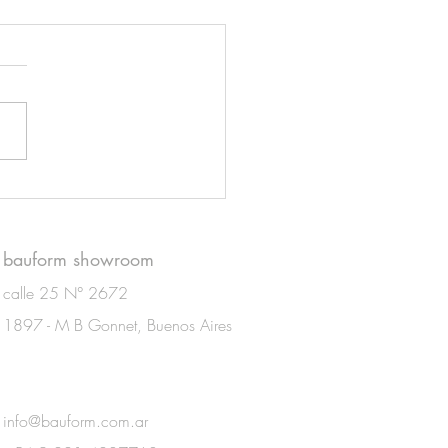
eso creativo nuevo
ucto
bauform showroom
calle 25 N° 2672
1897 - M B Gonnet, Buenos Aires
info@bauform.com.ar