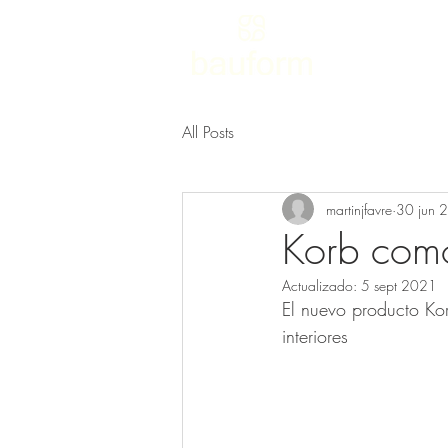
All Posts
martinjfavre
30 jun 
Korb como
Actualizado:
5 sept 2021
El nuevo producto Kor
interiores