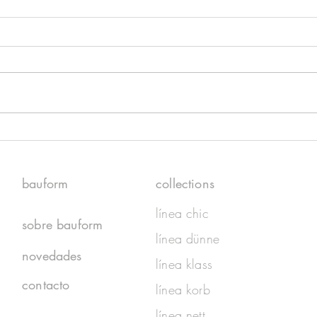
Casa Foa - Experiencia satélite
Proc
2021
prod
bauform
collections
línea chic
sobre bauform
línea dünne
novedades
línea klass
contacto
línea korb
línea nett