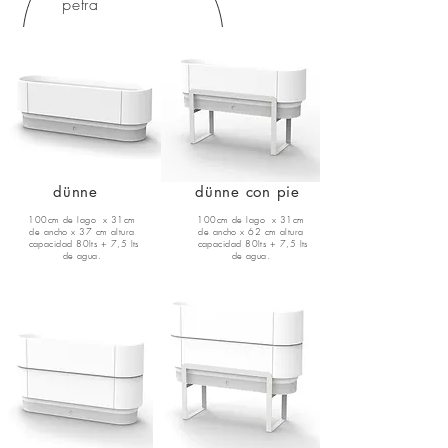
petra
dünne
dünne con pie
100cm de lago x 31cm
100cm de lago x 31cm
de ancho x 37 cm altura
de ancho x 62 cm altura
capacidad 80
lts + 7,5 lts
capacidad 80
lts + 7,5 lts
de agua.
de agua.