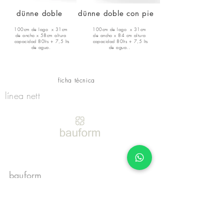
dünne doble
dünne doble con pie
100cm de lago x 31cm
100cm de lago x 31cm
de ancho x 58cm altura
de ancho x 84 cm altura
capacidad 80
lts + 7,5 lts
capacidad 80
lts + 7,5 lts
de agua.
de agua..
ficha
técnica
línea nett
bauform
sobre bauform
novedades